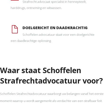
Strafrecht advocaat specialist in hennepteelt,
harddrugs, ontneming en witwassen.
DOELGERICHT EN DAADKRACHTIG
Schoffelen advocatuur staat voor een doelgerichte
een daadkrachtige oplossing.
Waar staat Schoffelen
Strafrechtadvocatuur voor?
Schoffelen Strafrechtadvocatuur waarborgt uw belangen vanaf het eerste
moment waarop u wordt aangemerkt als verdachte van een strafbaar feit.