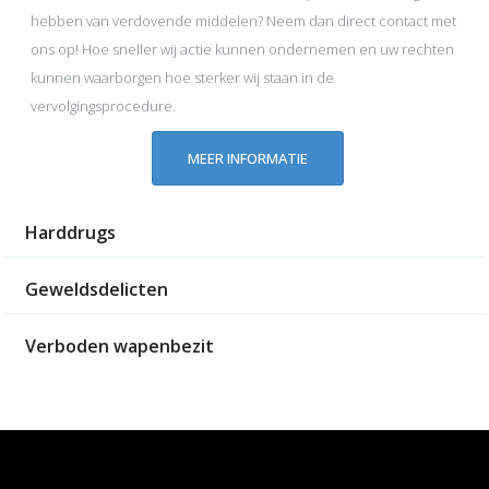
hebben van verdovende middelen? Neem dan direct contact met
ons op! Hoe sneller wij actie kunnen ondernemen en uw rechten
kunnen waarborgen hoe sterker wij staan in de
vervolgingsprocedure.
MEER INFORMATIE
Harddrugs
Geweldsdelicten
Verboden wapenbezit